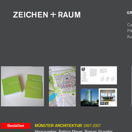
Co
Pi
Au
Bestellen
MÜNSTER ARCHITEKTUR
1997-2007
Herausgeber: Bettina Meyer, Roman Skarabis