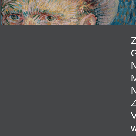
Z
G
N
M
N
Z
w